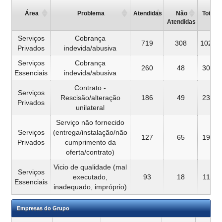
Área
Problema
Atendidas
Não
Total
Atendidas
Serviços
Cobrança
719
308
1027
Privados
indevida/abusiva
Serviços
Cobrança
260
48
308
Essenciais
indevida/abusiva
Contrato -
Serviços
Rescisão/alteração
186
49
235
Privados
unilateral
Serviço não fornecido
Serviços
(entrega/instalação/não
127
65
192
Privados
cumprimento da
oferta/contrato)
Vicio de qualidade (mal
Serviços
executado,
93
18
111
Essenciais
inadequado, impróprio)
Empresas do Grupo