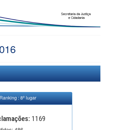
016
Ranking : 8º lugar
eclamações:
1169
didas:
486