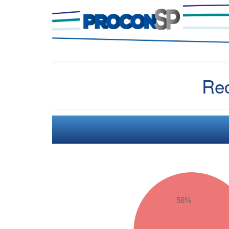
Re
58%