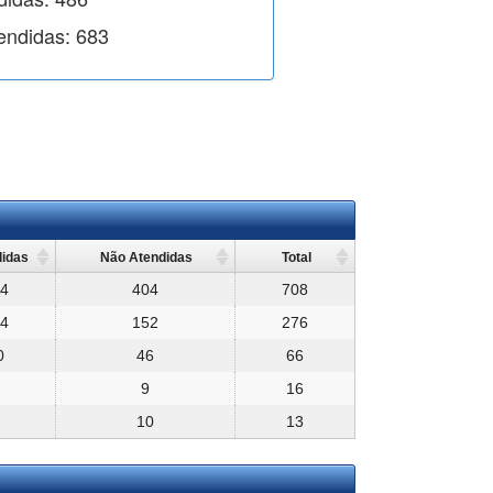
endidas:
683
didas
Não Atendidas
Total
4
404
708
4
152
276
0
46
66
9
16
10
13