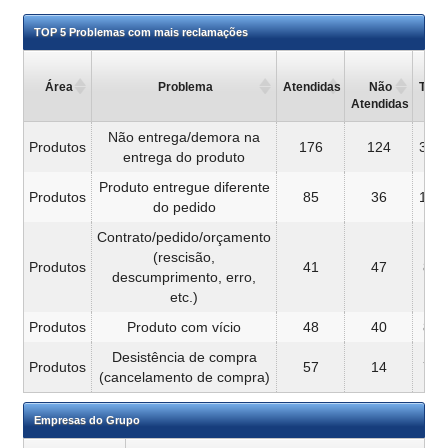
TOP 5 Problemas com mais reclamações
Área
Problema
Atendidas
Não
Total
Atendidas
Não entrega/demora na
Produtos
176
124
300
entrega do produto
Produto entregue diferente
Produtos
85
36
121
do pedido
Contrato/pedido/orçamento
(rescisão,
Produtos
41
47
88
descumprimento, erro,
etc.)
Produtos
Produto com vício
48
40
88
Desistência de compra
Produtos
57
14
71
(cancelamento de compra)
Empresas do Grupo