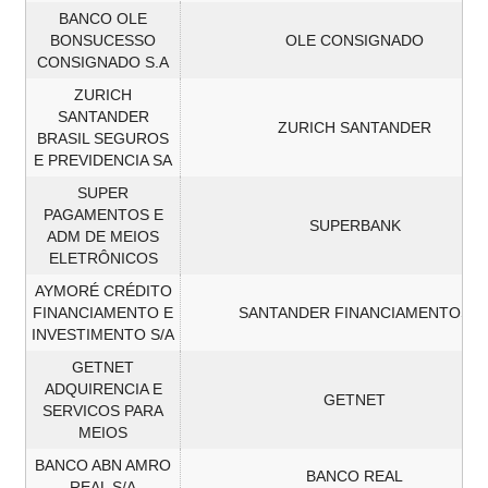
BANCO OLE
BONSUCESSO
OLE CONSIGNADO
CONSIGNADO S.A
ZURICH
SANTANDER
ZURICH SANTANDER
BRASIL SEGUROS
E PREVIDENCIA SA
SUPER
PAGAMENTOS E
SUPERBANK
ADM DE MEIOS
ELETRÔNICOS
AYMORÉ CRÉDITO
FINANCIAMENTO E
SANTANDER FINANCIAMENTOS
INVESTIMENTO S/A
GETNET
ADQUIRENCIA E
GETNET
SERVICOS PARA
MEIOS
BANCO ABN AMRO
BANCO REAL
REAL S/A