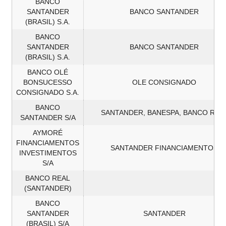
BANCO
SANTANDER
BANCO SANTANDER
(BRASIL) S.A.
BANCO
SANTANDER
BANCO SANTANDER
(BRASIL) S.A.
BANCO OLÉ
BONSUCESSO
OLE CONSIGNADO
CONSIGNADO S.A.
BANCO
SANTANDER, BANESPA, BANCO REA
SANTANDER S/A
AYMORÉ
FINANCIAMENTOS
SANTANDER FINANCIAMENTOS
INVESTIMENTOS
S/A
BANCO REAL
(SANTANDER)
BANCO
SANTANDER
SANTANDER
(BRASIL) S/A