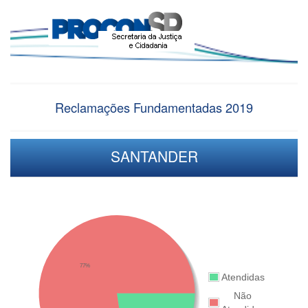
Reclamações Fundamentadas 2019
SANTANDER
77%
Atendidas
Não