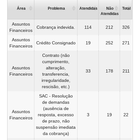
Área
Problema
Atendidas
Não
Total
Atendidas
Assuntos
Cobrança indevida.
114
212
326
Financeiros
Assuntos
Crédito Consignado
19
252
271
Financeiros
Contrato (não
cumprimento,
Assuntos
alteração,
33
178
211
Financeiros
transferencia,
irregularidade,
rescisão, etc.)
SAC - Resolução
de demandas
(ausência de
Assuntos
resposta, excesso
3
19
22
Financeiros
de prazo, não
suspensão imediata
da cobrança)